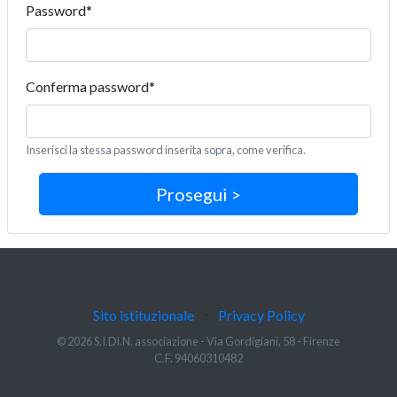
Password
*
Conferma password
*
Inserisci la stessa password inserita sopra, come verifica.
Sito istituzionale
⋅
Privacy Policy
© 2026 S.I.Di.N. associazione - Via Gordigiani, 58 - Firenze
C.F. 94060310482